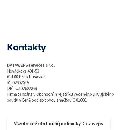
Kontakty
DATAWEPS services s.r.o.
Nováčkova 401/53
614 00 Brno Husovice
IČ: 02602059
DIČ: CZ02602059
Firma zapsána v Obchodním rejstříku vedeného u Krajského
soudu v Brně pod spisovou značkou C 81688.
Všeobecné obchodní podmínky Dataweps