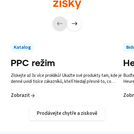
zisky
Katalog
Bid
PPC režim
He
Získejte až 3x více prokliků! Ukažte své produkty tam, kde je
Buďte
denně uvidí tisíce zákazníků, kteří hledají přesně to, co
Heure
nabízíte.
tam, k
Zobrazit
Zobr
Prodávejte chytře a ziskově