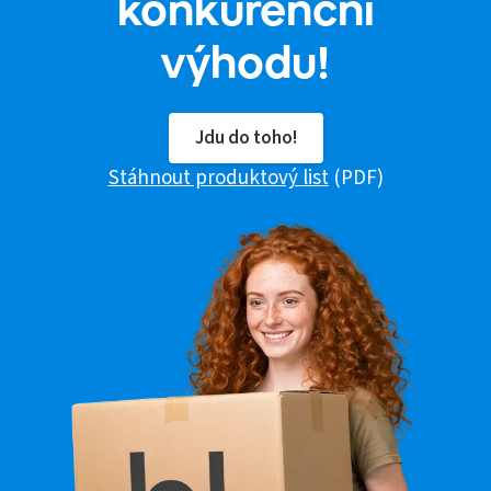
konkurenční
výhodu!
Jdu do toho!
Stáhnout produktový list
(PDF)