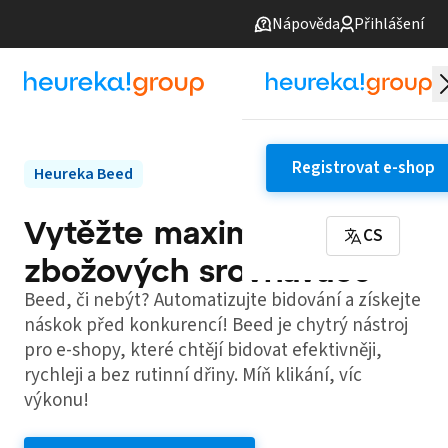
Nápověda
Přihlášení
Registrovat e-shop
Heureka Beed
Vytěžte maximum ze
CS
zbožových srovnávačů
Beed, či nebýt? Automatizujte bidování a získejte
náskok před konkurencí! Beed je chytrý nástroj
pro e-shopy, které chtějí bidovat efektivněji,
rychleji a bez rutinní dřiny. Míň klikání, víc
výkonu!