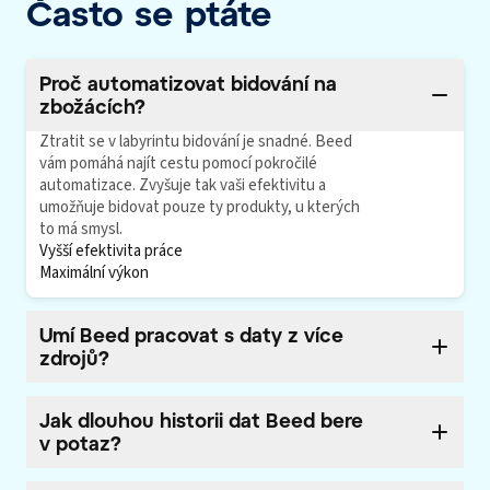
Často se ptáte
Proč automatizovat bidování na
zbožácích?
Ztratit se v labyrintu bidování je snadné. Beed
vám pomáhá najít cestu pomocí pokročilé
automatizace. Zvyšuje tak vaši efektivitu a
umožňuje bidovat pouze ty produkty, u kterých
to má smysl.
Vyšší efektivita práce
Maximální výkon
Umí Beed pracovat s daty z více
zdrojů?
Ano. Beed pracuje s daty ze srovnávačů i z
Google Analytics. Díky tomu přesněji
Jak dlouhou historii dat Beed bere
vyhodnocuje výkon a upravuje bidding.
v potaz?