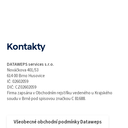
Kontakty
DATAWEPS services s.r.o.
Nováčkova 401/53
614 00 Brno Husovice
IČ: 02602059
DIČ: CZ02602059
Firma zapsána v Obchodním rejstříku vedeného u Krajského
soudu v Brně pod spisovou značkou C 81688.
Všeobecné obchodní podmínky Dataweps