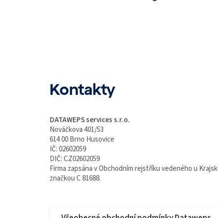
Kontakty
DATAWEPS services s.r.o.
Nováčkova 401/53
614 00 Brno Husovice
IČ: 02602059
DIČ: CZ02602059
Firma zapsána v Obchodním rejstříku vedeného u Krajs
značkou C 81688.
Všeobecné obchodní podmínky Dataweps