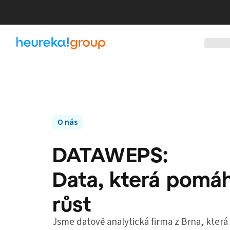
O nás
DATAWEPS:
Data, která pomá
růst
Jsme datově analytická firma z Brna, která 