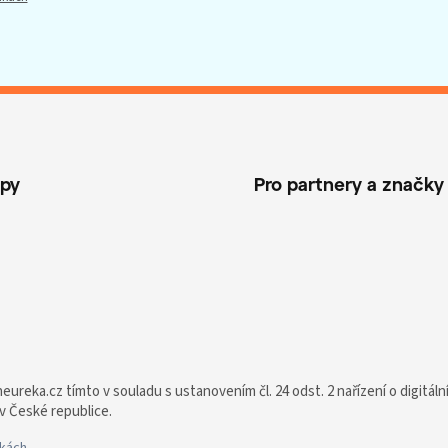
opy
Pro partnery a značky
ureka.cz tímto v souladu s ustanovením čl. 24 odst. 2 nařízení o digitáln
 v České republice.
nkách