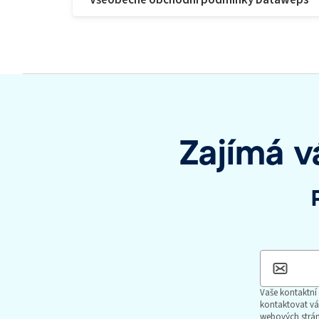
Zajímá v
Vaše kontaktní
kontaktovat vá
webových strá