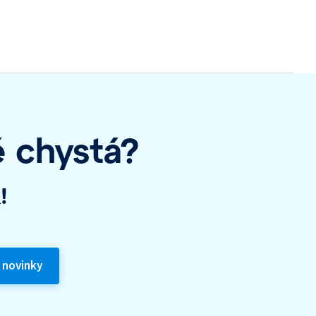
ě chystá?
!