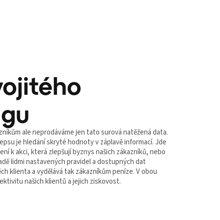
vojitého
ngu
azníkům ale neprodáváme jen tato surová natěžená data.
su je hledání skryté hodnoty v záplavě informací. Jde
ení k akci, která zlepšují byznys našich zákazníků, nebo
ladě lidmi nastavených pravidel a dostupných dat
ch klienta a vydělává tak zákazníkům peníze. V obou
ktivitu našich klientů a jejich ziskovost.