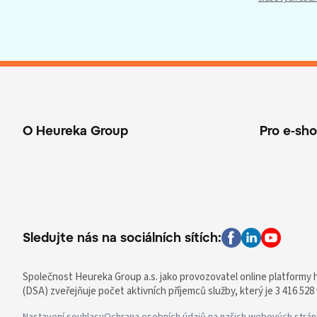
O Heureka Group
Pro e-sh
Sledujte nás na sociálních sítích:
Společnost Heureka Group a.s. jako provozovatel online platformy he
(DSA) zveřejňuje počet aktivních příjemců služby, který je 3 416 528
Nastavení souhlasu
Ochrana osobních údajů na našich webových strá