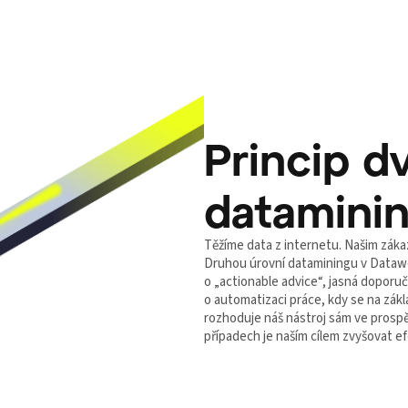
Princip d
datamini
Těžíme data z internetu. Našim zák
Druhou úrovní dataminingu v Datawep
o „actionable advice“, jasná doporuč
o automatizaci práce, kdy se na zák
rozhoduje náš nástroj sám ve prospě
případech je naším cílem zvyšovat efe